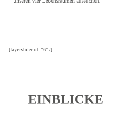
unseren vier Lebensräumen aussuchen.
[layerslider id=“6″ /]
EINBLICKE